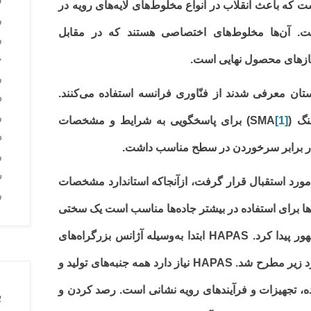
ق
ت که باعث انقلاب در انواع مخلوط‌های لایه‌های رویه در
ر
ست. آن‌ها مخلوط‌های اختصاصی هستند که در مقابل
ر
ج
نیازهای محصول نهایی است.
ر
 که در اوایل سال‌های 1990 در انگلستان معرفی شدند از فنّاوری فرانسه استفاده می‌کنند.
ذ
ر
(SMA
[1]
) برای پاسخگویی به شرایط و مشخصات
د
مت در برابر سرخوردن در سطح مناسب داشت.
ر
س
مورد استقبال قرار گرفت، ازآنجاکه استاندارد مشخصات
ر
ها برای استفاده در بیشتر جاده‌ها مناسب است یک سختی
ظهور پیدا کرد. HAPAS ابتدا به‌وسیله آژانس بزرگراه‌های
انگلیس در رابطه با جامعه نقشه­ برداران درباره موارد زیر مطرح شد. HAPAS نیاز دارد همه جنبه‌های تولید و
نده، تجهیزات و فرآیندهای رویه نشانی است. رصد کردن و
ب