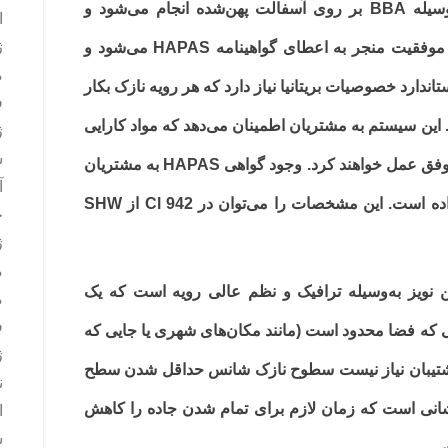
BBA صادر می‌شود. آزمودن به‌وسیله BBA بر روی آسفالت پهن‌شده انجام می‌شود و
ا
ژ
کارایی برای یک دوره زمانی طولانی رصد می‌گردد. موفقیت منجر به اعطای گواهینامه HAPAS می‌شود و
م
ندارد خصوصیات بریتانیا نیاز دارد که هر رویه نازک بکار
ف
HAP پوشش داده بشود. این سیستم به مشتریان اطمینان می‌دهد که مواد کارایی
ژ
س
موردنظر را خواهند داشت و به‌طور ویژه در بریتانیا موفق عمل خواهند کرد. وجود گواهی HAPAS به مشتریان
آ
اجازه استفاده از مشخصات با دقت خیلی کمتر را داده است. این مشخصات را می‌توان در Cl 942 از SHW
ج
ژ
م
ن نویز به‌وسیله ترافیک و نظم عالی رویه است که یک
م
ف
ایی که فضا محدود است (مانند مکان‌های شهری یا جایی که
ژ
پشتیبان نیاز نیست سطوح نازک شانس حداقل شدن سطح
ن
نشانی است که زمان لازم برای تمام شدن جاده را کاهش
ا
س
.