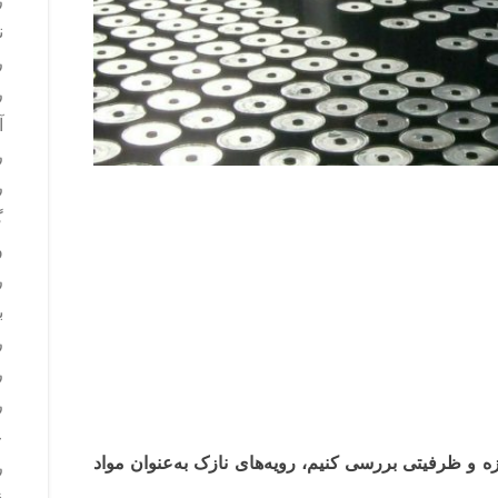
ر
ن
ر
ر
آ
ر
ر
گ
و
ر
ب
ر
ر
ر
ع
زه و ظرفیتی بررسی کنیم، رویه‌های نازک به‌عنوان مواد
ر