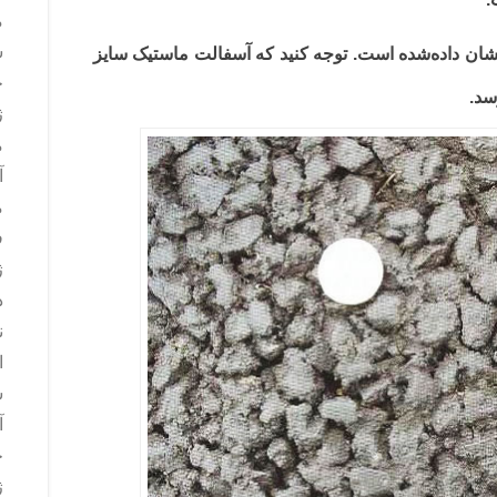
م
س
تصویر از رویه نازک 0/14 میلی‌متری در شکل 3 نشان داده‌شده است. توجه کنید که آسفالت ماستیک سایز
ج
ژ
م
آ
م
ف
ژ
د
ن
ا
س
آ
ج
ژ