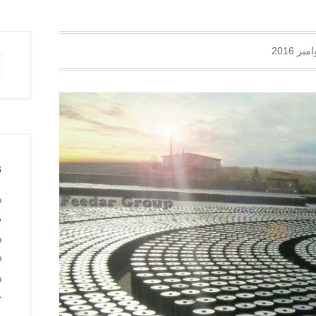
مبر 2016
h
ن
ر
م
ر
د
ر
ح