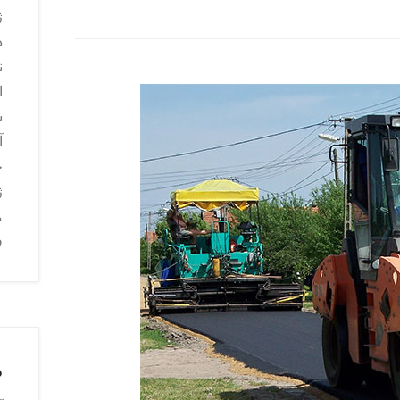
ژ
د
ن
ا
س
آ
ج
ژ
م
ف
د