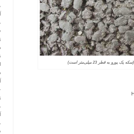
م
آ
م
ف
ژ
د
ن
ا
س
آ
ج
ژ
م
آ
م
ف