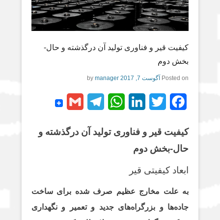
کیفیت قیر و فناوری تولید آن درگذشته و حال-
بخش دوم
Posted on
آگوست 7, 2017
by
manager
G
T
W
L
T
F
m
e
h
i
w
a
کیفیت قیر و فناوری تولید آن درگذشته و
a
l
a
n
i
c
حال-بخش دوم
i
e
t
k
t
e
l
g
s
e
t
b
ابعاد کیفیتی قیر
r
A
d
e
o
به علت مخارج عظیم صرف شده برای ساخت
a
p
I
r
o
جاده‌ها و بزرگراه‌های جدید و تعمیر و نگهداری
m
p
n
k