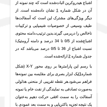
اشباع هیدروکربن اثبات‌شده است که چند نمونه از
m
p
n
k
آن در شکل شماره
1
نشان داده‌شده است. از
دیگر ویژگی‌های مشترک این است که آسفالت‌ها
طیف وسیعی از خصوصیات شیمیایی و ترکیبات
ناخالص را دربرمی گیرند.بدین ترتیب،دامنه محتوی
اشباع‌شده از 0/5 تا 34 درصد و دامنه آرومتیک/
نسبت اشباع از 36 تا 0/5 درصد می‌باشد که در
جدول شماره
2
ارائه‌شده است.
با رسم این پارامترها بر روی محور X-Y (شکل
شماره
1
)یک ابزار بصری برای مقایسه بین نمونه‌ها
فراهم می‌شود.هر نقطه تقریبی از منحنی هذلولی
به‌صورت تصادفی به نمایندگی از نفت خام یا نمونه
آسفالت را به سمت افقی حرکت دهیم به‌عنوان
یک نتیجه تجزیه باکتریایی و به سمت بعد عمودی با