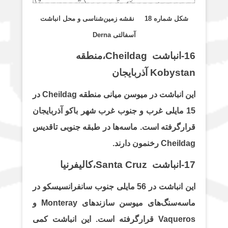
شکل شماره 18 نقشه زمین‌شناسی و محل انباشت
آسفالتی Derna
16-انباشت Cheildag،منطقه
Kobystan آذربایجان
این انباشت در میوسن میانی منطقه Cheildag در
15 مایلی غرب و جنوب غرب شهر باکو آذربایجان
قرارگرفته است.
ماسه‌ها در طبقه جنوبی تاقدیس
Cheildag رخنمون دارند.
17-انباشت Santa Cruz،کالیفرنیا
این انباشت در 56 مایلی جنوب سانفرانسیسکو در
ماسه‌سنگ‌های میوسن سازندهای Monteray و
Vaqueros قرارگرفته است. این انباشت کمی