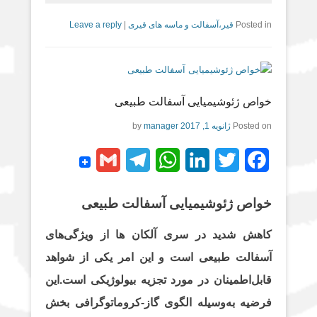
Posted in
قیر،آسفالت و ماسه های قیری
|
Leave a reply
خواص ژئوشیمیایی آسفالت طبیعی
Posted on
ژانویه 1, 2017
by
manager
G
T
W
L
T
F
m
e
h
i
w
a
خواص ژئوشیمیایی آسفالت طبیعی
a
l
a
n
i
c
i
e
t
k
t
e
کاهش شدید در سری آلکان ها از ویژگی‌های
l
g
s
e
t
b
آسفالت طبیعی است و این امر یکی از شواهد
o
e
d
A
r
قابل‌اطمینان در مورد تجزیه بیولوژیکی است.این
فرضیه به‌وسیله الگوی گاز-کروماتوگرافی بخش
a
p
I
r
o