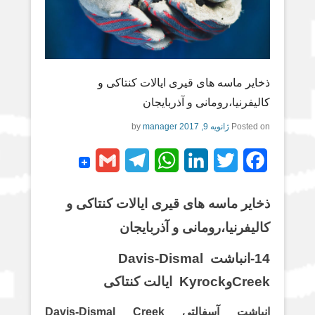
ذخایر ماسه های قیری ایالات کنتاکی و
کالیفرنیا،رومانی و آذربایجان
Posted on
ژانویه 9, 2017
by
manager
G
T
W
L
T
F
m
e
h
i
w
a
ذخایر ماسه های قیری ایالات کنتاکی و
a
l
a
n
i
c
کالیفرنیا،رومانی و آذربایجان
i
e
t
k
t
e
l
g
s
e
t
b
14-انباشت Davis-Dismal
r
A
d
e
o
CreekوKyrock ایالت کنتاکی
a
p
I
r
o
انباشت آسفالتی Davis-Dismal Creek