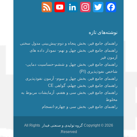
i
e
t
k
t
e
F
Y
L
I
T
F
l
g
s
e
t
b
e
o
i
n
w
a
r
A
d
e
o
e
u
n
s
i
c
نوشته‌های تازه
a
p
I
r
o
d
T
k
t
t
e
راهنمای جامع قیر، بخش پنجاه و دوم-پیش‌بینی مدول سختی
m
p
n
k
u
e
a
t
b
راهنمای جامع قیر، بخش چهل و نهم- نمودار داده های
آزمون قیر
b
d
g
e
o
راهنمای جامع قیر، بخش چهل و ششم-حساسیت دمایی-
e
I
r
r
o
شاخص نفوذپذیری (PI)
راهنمای جامع قیر، بخش چهل و سوم- آزمون نفوذپذیری
n
a
k
راهنمای جامع قیر، بخش چهلم، گواهی CE
m
راهنمای جامع قیر، بخش سی و هفتم، آزمایشات مربوط به
مخلوط
راهنمای جامع قیر، بخش سی و چهارم-انسجام
Copyright © 2026
گروه تولیدی و صنعتی فیدار
All Rights
Reserved.