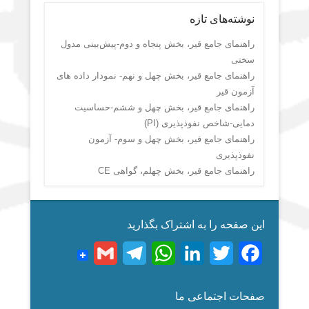
نوشته‌های تازه
راهنمای جامع قیر، بخش پنجاه و دوم-پیش‌بینی مدول
سختی
راهنمای جامع قیر، بخش چهل و نهم- نمودار داده های
آزمون قیر
راهنمای جامع قیر، بخش چهل و ششم-حساسیت
دمایی-شاخص نفوذپذیری (PI)
راهنمای جامع قیر، بخش چهل و سوم- آزمون
نفوذپذیری
راهنمای جامع قیر، بخش چهلم، گواهی CE
این صفحه را به اشتراک بگذارید
G
T
W
L
T
F
m
e
h
i
w
a
صفحات اجتماعی ما
a
l
a
n
i
c