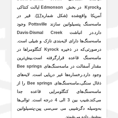
m
p
n
k
وKyrock در بخش Edmonson ایالت کنتاکی
مریکا واقع‌شده (شکل شماره
17
). قیر در
ماسه‌سنگ پنسیلوانین سازند Pottsville وجود
دارد.در انباشت Davis-Dismal Creek
ماسه‌سنگ‌ها دارای لایه‌بندی نازک و شیلی است.
درصورتی‌که در ذخیره Kyrock کنگلومراها در
ماسه‌سنگ قاعده قرارگرفته است.بیش‌ترین
مقدار آسفالت در ماسه‌سنگ‌های Bee springs
وجود دارد.رخساره‌ها غیر دریایی است. لایه‌های
ذغال سنگی،ماسه‌سنگ‌های Bee springs را از
ماسه‌سنگ‌های کنگلومرایی قاعده جدا
می‌کند.شیب بین 3 الی 4 درجه است. توالی‌ها
به‌وسیله دگرشیبی می سی‌سی پین-پنسیلوانین
پوشش داده می‌شوند.