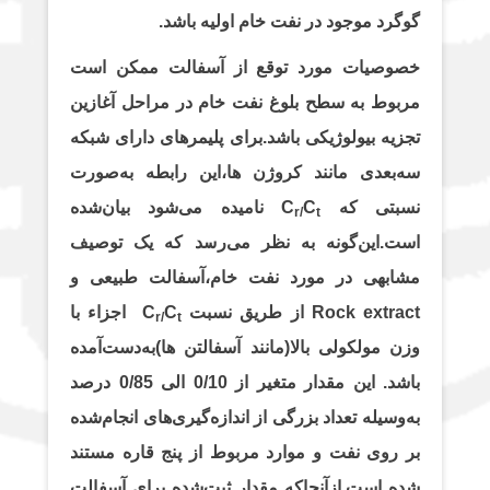
گوگرد موجود در نفت خام اولیه باشد.
خصوصیات مورد توقع از آسفالت ممکن است
مربوط به سطح بلوغ نفت خام در مراحل آغازین
تجزیه بیولوژیکی باشد.برای پلیمرهای دارای شبکه
سه‌بعدی مانند کروژن ها،این رابطه به‌صورت
سبتی که C
C
نامیده می‌شود بیان‌شده
r
/
t
است.این‌گونه به نظر می‌رسد که یک توصیف
مشابهی در مورد نفت خام،آسفالت طبیعی و
Rock extract از طریق نسبت C
C
اجزاء با
r
/
t
وزن مولکولی بالا(مانند آسفالتن ها)به‌دست‌آمده
باشد. این مقدار متغیر از 0/10 الی 0/85 درصد
به‌وسیله تعداد بزرگی از اندازه‌گیری‌های انجام‌شده
بر روی نفت و موارد مربوط از پنج قاره مستند
شده است.ازآنجاکه مقدار ثبت‌شده برای آسفالت