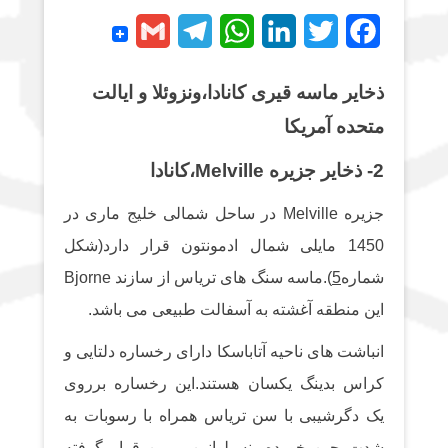
G
T
W
L
T
F
m
e
h
i
w
a
ذخایر ماسه قیری کانادا،ونزوئلا و ایالت
a
l
a
n
i
c
متحده آمریکا
i
e
t
k
t
e
l
g
s
e
t
b
2- ذخایر جزیره Melville،کانادا
r
A
d
e
o
جزیره Melville در ساحل شمالی خلیج ماری در
a
p
I
r
o
1450 مایلی شمال ادمونتون قرار دارد(شکل
m
p
n
k
شماره
5
).ماسه سنگ های تریاس از سازند Bjorne
این منطقه آغشته به آسفالت طبیعی می باشد.
انباشت های ناحیه آتاباسکا دارای رخساره دلتایی و
کراس بدینگ یکسان هستند.این رخساره برروی
یک دگرشیبی با سن تریاس همراه با رسوبات به
شدت چین خورده پنسیلوانین-پرمین قرار گرفته