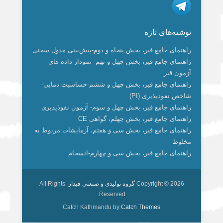
r
A
d
e
o
e
u
n
s
i
c
a
p
I
r
o
d
T
k
t
t
e
نوشته‌های تازه
m
p
n
k
u
e
a
t
b
راهنمای جامع قیر، بخش پنجاه و دوم-پیش‌بینی مدول سختی
b
d
g
e
o
راهنمای جامع قیر، بخش چهل و نهم- نمودار داده های
o
آزمون قیر
r
r
I
e
راهنمای جامع قیر، بخش چهل و ششم-حساسیت دمایی-
n
a
k
شاخص نفوذپذیری (PI)
m
راهنمای جامع قیر، بخش چهل و سوم- آزمون نفوذپذیری
راهنمای جامع قیر، بخش چهلم، گواهی CE
راهنمای جامع قیر، بخش سی و هفتم، آزمایشات مربوط به
مخلوط
راهنمای جامع قیر، بخش سی و چهارم-انسجام
Copyright © 2026
گروه تولیدی و صنعتی فیدار
All Rights
Reserved.
Catch Kathmandu by
Catch Themes