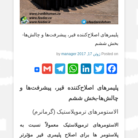
پلیمرهای اصلاح‌کننده قیر، پیشرفت‌ها و چالش‌ها-
بخش ششم
Posted on
ژوئن 17, 2017
by
manager
G
T
W
L
T
F
m
e
h
i
w
a
پلیمرهای اصلاح‌کننده قیر، پیشرفت‌ها و
a
l
a
n
i
c
چالش‌ها-بخش ششم
i
e
t
k
t
e
l
g
s
e
t
b
الاستومرهای ترموپلاستیک (گرمانرم)
r
A
d
e
o
الاستومرهای ترموپلاستیک معمولاً نسبت به
a
p
I
r
o
پلاستومر ها برای اصلاح پلیمری قیر مؤثرتر