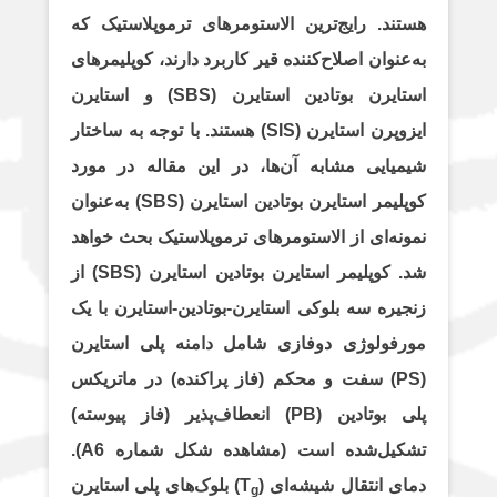
m
p
n
k
هستند. رایج‌ترین الاستومرهای ترموپلاستیک که
به‌عنوان اصلاح‌کننده قیر کاربرد دارند، کوپلیمرهای
استایرن بوتادین استایرن (SBS) و استایرن
ایزوپرن استایرن (SIS) هستند. با توجه به ساختار
شیمیایی مشابه آن‌ها، در این مقاله در مورد
کوپلیمر استایرن بوتادین استایرن (SBS) به‌عنوان
نمونه‌ای از الاستومرهای ترموپلاستیک بحث خواهد
شد. کوپلیمر استایرن بوتادین استایرن (SBS) از
زنجیره سه بلوکی استایرن-بوتادین-استایرن با یک
مورفولوژی دوفازی شامل دامنه پلی استایرن
(PS) سفت و محکم (فاز پراکنده) در ماتریکس
پلی بوتادین (PB) انعطاف‌پذیر (فاز پیوسته)
تشکیل‌شده است (مشاهده شکل شماره A6).
دمای انتقال شیشه‌ای (T
) بلوک‌های پلی استایرن
g